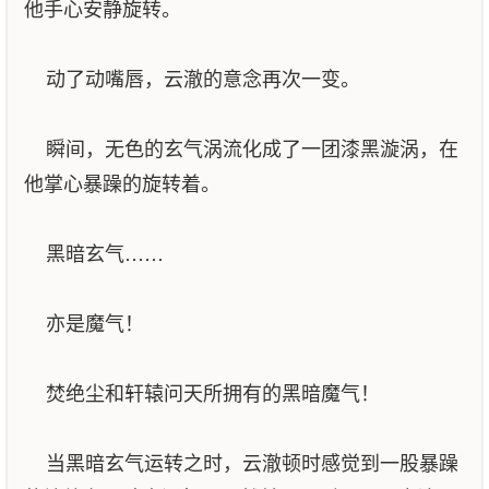
他手心安静旋转。
动了动嘴唇，云澈的意念再次一变。
瞬间，无色的玄气涡流化成了一团漆黑漩涡，在
他掌心暴躁的旋转着。
黑暗玄气……
亦是魔气！
焚绝尘和轩辕问天所拥有的黑暗魔气！
当黑暗玄气运转之时，云澈顿时感觉到一股暴躁