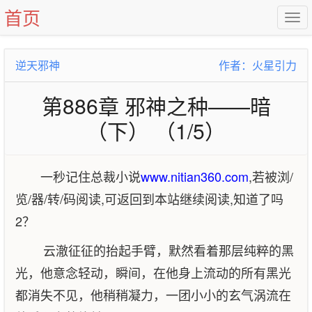
首页
逆天邪神
作者：火星引力
第886章 邪神之种——暗
（下） （1/5）
一秒记住总裁小说
www.nitian360.com
,若被浏/
览/器/转/码阅读,可返回到本站继续阅读,知道了吗
2？
云澈征征的抬起手臂，默然看着那层纯粹的黑
光，他意念轻动，瞬间，在他身上流动的所有黑光
都消失不见，他稍稍凝力，一团小小的玄气涡流在