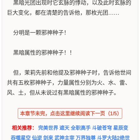
黑暗光团出现时它玄脉的悸动，以及此时玄脉的
巨大变化，都在清楚的告诉他，那枚光团……
分明是一颗邪神种子！
黑暗属性的邪神种子！！
但，茉莉先前和他提及邪神种子时，告诉他世间
共有五枚邪神种子，力量属性分别为火、水、雷、
风、土，但从未说过有黑暗属性的邪神种子。
本章节未完，点击这里继续阅读下一页（1/5）
相关推荐：
完美世界
遮天
全职高手
斗破苍穹
星辰变
吞噬星空
仙逆
剑来
武神主宰
万界独尊
斗罗大陆2绝世