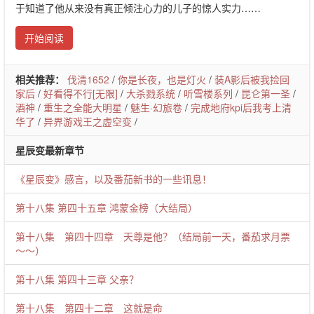
于知道了他从来没有真正倾注心力的儿子的惊人实力……
开始阅读
相关推荐：
伐清1652
/
你是长夜，也是灯火
/
装A影后被我捡回
家后
/
好看得不行[无限]
/
大杀戮系统
/
听雪楼系列
/
昆仑第一圣
/
酒神
/
重生之全能大明星
/
魅生·幻旅卷
/
完成地府kpi后我考上清
华了
/
异界游戏王之虚空变
/
星辰变最新章节
《星辰变》感言，以及番茄新书的一些讯息！
第十八集 第四十五章 鸿蒙金榜（大结局）
第十八集 第四十四章 天尊是他？（结局前一天，番茄求月票
～～）
第十八集 第四十三章 父亲？
第十八集 第四十二章 这就是命