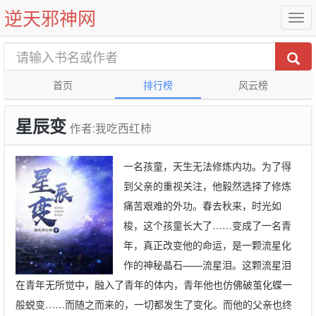
逆天邪神网
首页
排行榜
风云榜
星辰变
作者:我吃西红柿
一名孩童，天生无法修炼内功。为了得
到父亲的重视关注，他毅然选择了修炼
痛苦艰难的外功。春去秋来，时光如
梭，这个孩童长大了……变成了一名青
年，真正改变他的命运，是一颗流星化
作的神秘晶石——流星泪。这颗流星泪
在青年无所觉中，融入了青年的体内，青年他也仿佛破茧化蝶一
般蜕变……而随之而来的，一切都发生了变化。而他的父亲也终