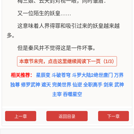
梅三娘、云天封对视一眼，同时皱眉：
又一位陌生的妖皇……
这意味着人界得罪和吸引过来的妖皇越来越
多。
但是秦风并不觉得这是一件坏事。
本章节未完，点击这里继续阅读下一页（1/3）
相关推荐：
星辰变
斗破苍穹
斗罗大陆2绝世唐门
万界
独尊
修罗武神
遮天
完美世界
仙逆
全职高手
剑来
武神
主宰
吞噬星空
上一章
返回目录
下一章