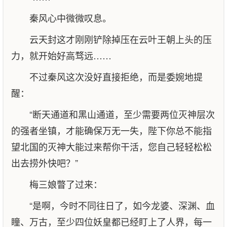
秦风心中微微叹息。
云天封这才刚刚铲除掉压在云叶王朝上头的压
力，就开始好高骛远……
不过秦风这次没好直接拒绝，而是委婉地提
醒：
“断天通道和黑山通道，至少需要两位灭神层次
的强者坐镇，才能确保万无一失，陛下你总不能指
望北国的灭神大能过来帮你干活，您自己轻轻松松
出去捞外快吧？”
梅三娘瞥了过来：
“是啊，今时不同往日了，如今龙婆、深渊、血
瞳、万古，至少四位妖皇都已经盯上了人界，每一