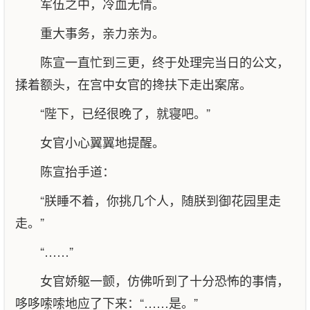
军伍之中，冷血无情。
重大事务，亲力亲为。
陈宣一直忙到三更，终于处理完当日的公文，
揉着额头，在宫中女官的搀扶下走出案席。
“陛下，已经很晚了，就寝吧。”
女官小心翼翼地提醒。
陈宣抬手道：
“朕睡不着，你挑几个人，随朕到御花园里走
走。”
“……”
女官娇躯一颤，仿佛听到了十分恐怖的事情，
哆哆嗦嗦地应了下来：“……是。”