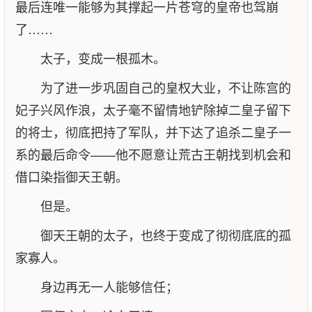
最后连唯一能够为其撑起一片苍穹的皇帝也驾崩
了……
太子，变成一根孤木。
为了进一步巩固自己的皇权大业，不让陈宫的
妃子兴风作浪，太子毫不留情地铲除掉二皇子留下
的将士，彻底把持了军队，并下达了追杀二皇子一
系的最后命令——他不愿意让荒古王朝找到机会和
借口染指御天王朝。
但是。
御天王朝的太子，也终于变成了彻彻底底的孤
家寡人。
身边再无一人能够信任；