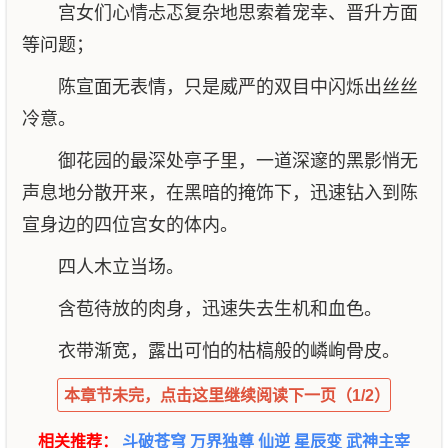
宫女们心情忐忑复杂地思索着宠幸、晋升方面
等问题；
陈宣面无表情，只是威严的双目中闪烁出丝丝
冷意。
御花园的最深处亭子里，一道深邃的黑影悄无
声息地分散开来，在黑暗的掩饰下，迅速钻入到陈
宣身边的四位宫女的体内。
四人木立当场。
含苞待放的肉身，迅速失去生机和血色。
衣带渐宽，露出可怕的枯槁般的嶙峋骨皮。
本章节未完，点击这里继续阅读下一页（1/2）
相关推荐：
斗破苍穹
万界独尊
仙逆
星辰变
武神主宰