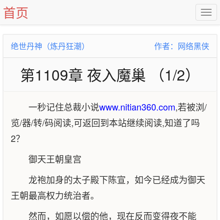
首页
绝世丹神（炼丹狂潮）
作者：网络黑侠
第1109章 夜入魔巢 （1/2）
一秒记住总裁小说
www.nitian360.com
,若被浏/
览/器/转/码阅读,可返回到本站继续阅读,知道了吗
2？
御天王朝皇宫
龙袍加身的太子殿下陈宣，如今已经成为御天
王朝最高权力统治者。
然而，如愿以偿的他，现在反而变得夜不能