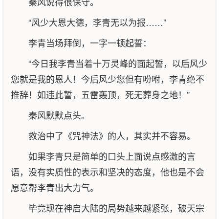
秦风说得很保守。
“风少大恩大德，李青无以为报……”
李青当场拜倒，一字一顿起誓：
“今日我李青当着十万灵峰的面起誓，以后风少
您就是我的恩人！今后风少您但有吩咐，李青绝不
推辞！如违此誓，五雷轰顶，死无葬身之地！”
秦风默默点头。
救治中了《咒神法》的人，其实并不容易。
如果李青只是简单的口头上面说点感激的言
语，没有实质性的表示和坚决的态度，他也是不会
愿意帮李青出大力气。
毕竟现在神启大陆的局势越来越紧张，破天宗