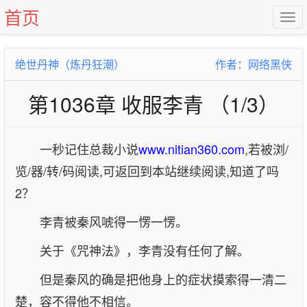
首页
绝世丹神（炼丹狂潮）
作者：网络黑侠
第1036章 收服李青 （1/3）
一秒记住总裁小说
www.nitian360.com
,若被浏/
览/器/转/码阅读,可返回到本站继续阅读,知道了吗
2？
李青被秦风唬得一愣一愣。
关于《咒神法》，李青没有任何了解。
但是秦风的确是把他身上的症状摸索得一清二
楚，容不得他不相信。