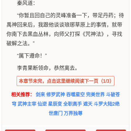
秦风道：
“你暂且回自己的灵峰准备一下，带足丹药；待
禹神回来后，我跟他谈谈琅琊草原上的事情，就带
你南下去黑血丛林，向师父打探《咒神法》，寻找
破解之法。”
“属下遵命！”
李青果断领命，恭然离去。
本章节未完，点击这里继续阅读下一页（1/3）
相关推荐：
剑来
修罗武神
吞噬星空
完美世界
斗破苍
穹
武神主宰
仙逆
星辰变
全职高手
遮天
斗罗大陆2绝
世唐门
万界独尊