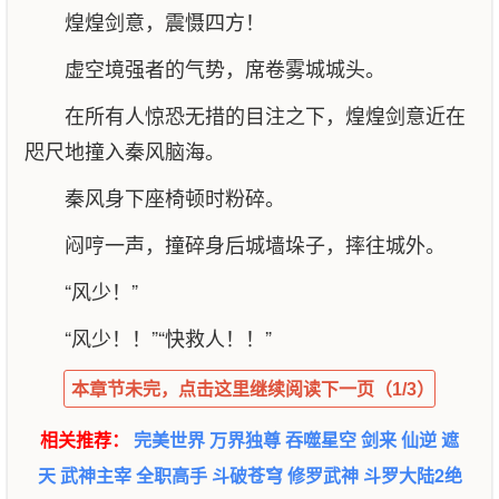
煌煌剑意，震慑四方！
虚空境强者的气势，席卷雾城城头。
在所有人惊恐无措的目注之下，煌煌剑意近在
咫尺地撞入秦风脑海。
秦风身下座椅顿时粉碎。
闷哼一声，撞碎身后城墙垛子，摔往城外。
“风少！”
“风少！！”“快救人！！”
本章节未完，点击这里继续阅读下一页（1/3）
相关推荐：
完美世界
万界独尊
吞噬星空
剑来
仙逆
遮
天
武神主宰
全职高手
斗破苍穹
修罗武神
斗罗大陆2绝