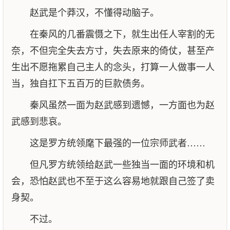
赵武是个莽汉，不懂得动脑子。
在秦风的几番震慑之下，就生出任人宰割的无
奈，不但完全失去方寸，失去原来的倚仗，甚至产
生出不愿拖累自己主人的念头，打算一人做事一人
当，独自扛下五百万的巨款债务。
秦风虽然一面为赵武感到遗憾，一方面也为赵
武感到悲哀。
这是罗方统领麾下最强的一位宗师武者……
但凡罗方统领给赵武一些独当一面的环境和机
会，恐怕赵武也不至于这么容易地就跟自己签了卖
身契。
不过。