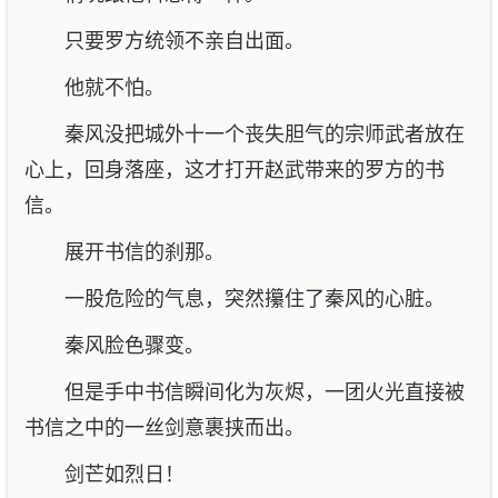
只要罗方统领不亲自出面。
他就不怕。
秦风没把城外十一个丧失胆气的宗师武者放在
心上，回身落座，这才打开赵武带来的罗方的书
信。
展开书信的刹那。
一股危险的气息，突然攥住了秦风的心脏。
秦风脸色骤变。
但是手中书信瞬间化为灰烬，一团火光直接被
书信之中的一丝剑意裹挟而出。
剑芒如烈日！