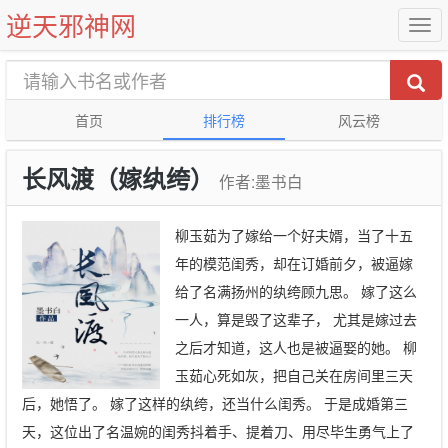
逆天邪神网
首页
排行榜
风云榜
长风渡（嫁纨绔）
作者:墨书白
柳玉茹为了嫁给一个好夫婿，当了十五
年的模范闺秀，却在订婚前夕，被逼嫁
给了名满扬州的纨绔顾九思。 嫁了这么
一人，算是毁了这辈子， 尤其是嫁过去
之后才知道，这人也是被逼娶的她。 柳
玉茹心死如灰，把自己关在房间里三天
后，她悟了。 嫁了这样的纨绔，还当什么闺秀。 于是成婚第三
天，这位出了名温婉的闺秀抖着手、提着刀、用尽毕生勇气上了