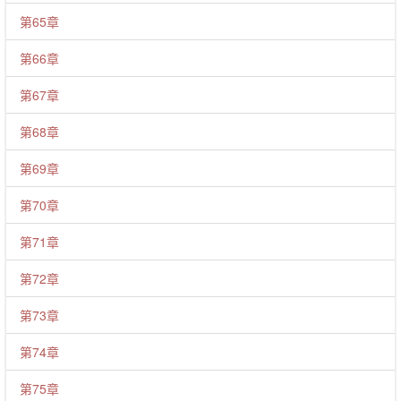
第65章
第66章
第67章
第68章
第69章
第70章
第71章
第72章
第73章
第74章
第75章