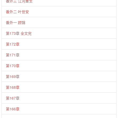
番外三 江河重生
番外二 叶世安
番外一 顾锦
第173章 全文完
第172章
第171章
第170章
第169章
第168章
第167章
第166章