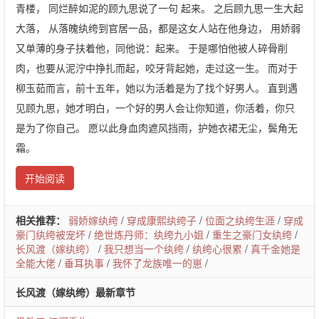
青楼， 同烂醉如泥的顾九思说了一句 起来。 之后顾九思一生大起
大落， 从落魄纨绔到官居一品，都是这女人站在他身边， 用娇弱
又单薄的身子扶着他，同他说：起来。 于是哪怕他被人碎骨削
肉，也要从泥泞中挣扎而起，咬牙背起她，走过这一生。 而对于
柳玉茹而言，前十五年，她以为活着是为了找个好男人。 直到遇
见顾九思，她才明白，一个好的男人会让你知道，你活着，你只
是为了你自己。 愿以此身血肉遮风挡雨，护她衣裙无尘，鬓角无
霜。
开始阅读
相关推荐：
弱娇嫁纨绔
/
穿成康熙纨绔子
/
位面之纨绔生涯
/
穿成
豪门纨绔被宠坏
/
绝世炼丹师：纨绔九小姐
/
重生之豪门女纨绔
/
长风渡（嫁纨绔）
/
我只想当一个纨绔
/
纨绔心很累
/
真千金她是
全能大佬
/
垂耳执事
/
我怀了龙族唯一的崽
/
长风渡（嫁纨绔）最新章节