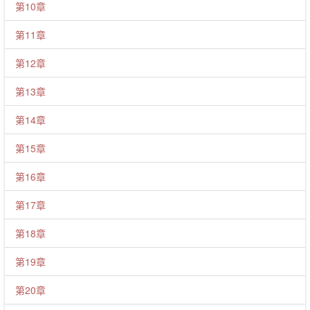
第10章
第11章
第12章
第13章
第14章
第15章
第16章
第17章
第18章
第19章
第20章