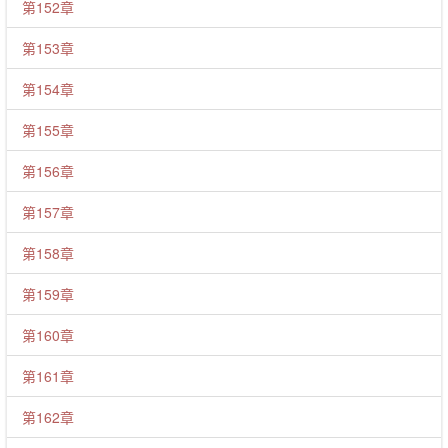
第152章
第153章
第154章
第155章
第156章
第157章
第158章
第159章
第160章
第161章
第162章