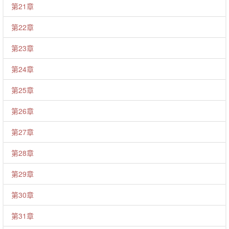
第21章
第22章
第23章
第24章
第25章
第26章
第27章
第28章
第29章
第30章
第31章