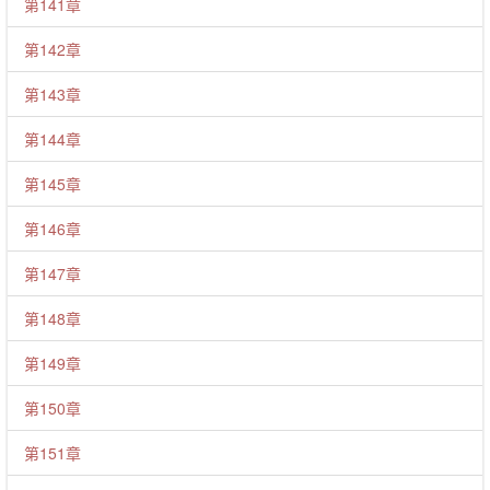
第141章
第142章
第143章
第144章
第145章
第146章
第147章
第148章
第149章
第150章
第151章