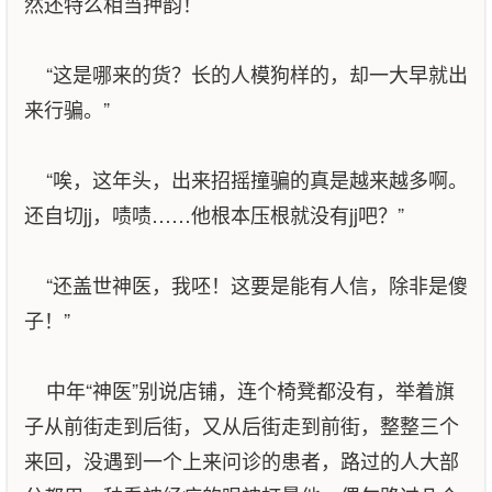
然还特么相当押韵！
“这是哪来的货？长的人模狗样的，却一大早就出
来行骗。”
“唉，这年头，出来招摇撞骗的真是越来越多啊。
还自切jj，啧啧……他根本压根就没有jj吧？”
“还盖世神医，我呸！这要是能有人信，除非是傻
子！”
中年“神医”别说店铺，连个椅凳都没有，举着旗
子从前街走到后街，又从后街走到前街，整整三个
来回，没遇到一个上来问诊的患者，路过的人大部