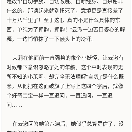
是改个自切手腕、自切喉咙、自断经脉、自杀谢罪
什么的，那读起来就别扭死了，意境更是直接差了
十万八千里了！至于这jj，真的不是什么具体的东
西，单纯为了押韵，押韵！”云澈一边苦口婆心的解
释，一边悄悄抹了一下额头上的冷汗。
茉莉在他面前一直强势的像个小妖怪，让云澈有
时候都下意识忽略了她的年龄。这个平时表现的无
所不知的小茉莉，却完全无法理解“自切jj”是什么概
念，从他把在这面破旗子上写上这四个字后，就像
个好奇宝宝一样一直追问，一直追问，一直追
问……
在云澈回答她第八遍后，她似乎总算是信了，没