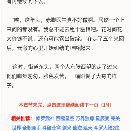
有再继续问下去。
“唉，这年头，赤脚医生真不好做啊。居然一个上
来问的都没有。我总不能去租个医铺吧。花时间花
大价钱不说，还有可能露出破绽。”在走了五个来回
后，云澈的心里开始纠结的呻吟起来。
这时，街道东头，两个人东张西望的走了过来，
他们脚步匆匆，脸色发苦，一幅刚倒了大霉的样
子。
本章节未完，点击这里继续阅读下一页（1/4）
相关推荐：
修罗武神
吞噬星空
万界独尊
星辰变
完美
世界
全职高手
斗破苍穹
剑来
仙逆
遮天
斗罗大陆2绝