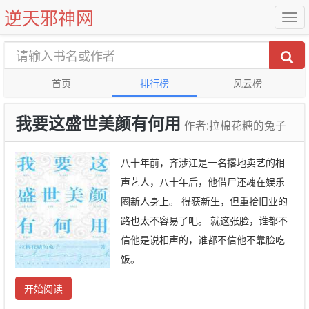
逆天邪神网
首页
排行榜
风云榜
我要这盛世美颜有何用
作者:拉棉花糖的兔子
八十年前，齐涉江是一名撂地卖艺的相
声艺人，八十年后，他借尸还魂在娱乐
圈新人身上。 得获新生，但重拾旧业的
路也太不容易了吧。 就这张脸，谁都不
信他是说相声的，谁都不信他不靠脸吃
饭。
开始阅读