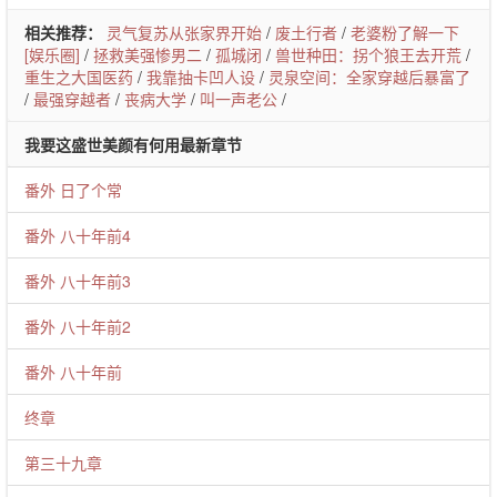
相关推荐：
灵气复苏从张家界开始
/
废土行者
/
老婆粉了解一下
[娱乐圈]
/
拯救美强惨男二
/
孤城闭
/
兽世种田：拐个狼王去开荒
/
重生之大国医药
/
我靠抽卡凹人设
/
灵泉空间：全家穿越后暴富了
/
最强穿越者
/
丧病大学
/
叫一声老公
/
我要这盛世美颜有何用最新章节
番外 日了个常
番外 八十年前4
番外 八十年前3
番外 八十年前2
番外 八十年前
终章
第三十九章