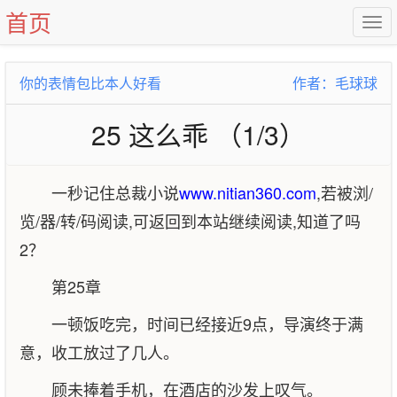
首页
你的表情包比本人好看
作者：毛球球
25 这么乖 （1/3）
一秒记住总裁小说
www.nitian360.com
,若被浏/
览/器/转/码阅读,可返回到本站继续阅读,知道了吗
2？
第25章
一顿饭吃完，时间已经接近9点，导演终于满
意，收工放过了几人。
顾未捧着手机，在酒店的沙发上叹气。