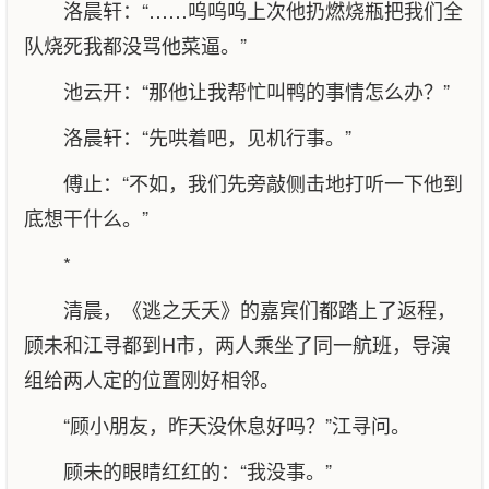
洛晨轩：“……呜呜呜上次他扔燃烧瓶把我们全
队烧死我都没骂他菜逼。”
池云开：“那他让我帮忙叫鸭的事情怎么办？”
洛晨轩：“先哄着吧，见机行事。”
傅止：“不如，我们先旁敲侧击地打听一下他到
底想干什么。”
*
清晨，《逃之夭夭》的嘉宾们都踏上了返程，
顾未和江寻都到H市，两人乘坐了同一航班，导演
组给两人定的位置刚好相邻。
“顾小朋友，昨天没休息好吗？”江寻问。
顾未的眼睛红红的：“我没事。”