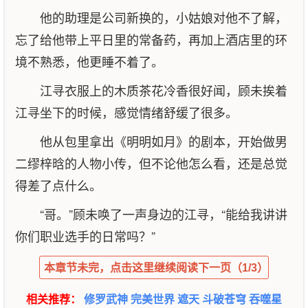
他的助理是公司新换的，小姑娘对他不了解，
忘了给他带上平日里的常备药，再加上酒店里的环
境不熟悉，他更睡不着了。
江寻衣服上的木质茶花冷香很好闻，顾未挨着
江寻坐下的时候，感觉情绪舒缓了很多。
他从包里拿出《明明如月》的剧本，开始做男
二缪梓晗的人物小传，但不论他怎么看，还是总觉
得差了点什么。
“哥。”顾未唤了一声身边的江寻，“能给我讲讲
你们职业选手的日常吗？”
本章节未完，点击这里继续阅读下一页（1/3）
相关推荐：
修罗武神
完美世界
遮天
斗破苍穹
吞噬星