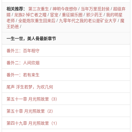
相关推荐：
第三次重生
/
神明今夜想你
/
当年万里觅封侯
/
超级弃
婿
/
龙族2·悼亡者之瞳
/
宦宠
/
重征娱乐圈
/
邪少药王
/
我的明星
老师
/
全能炮灰重生回来后
/
九零年代之我的老公是矿业大亨
/
魔
王奶爸
/
一生一世，美人骨最新章节
番外三：百年相守
番外二：人间炊烟
番外一：若有来生
尾声 浮生若梦，为欢几何
第五十一章 月光照故里（3）
第五十章 月光照故里（2）
第四十九章 月光照故里（1）