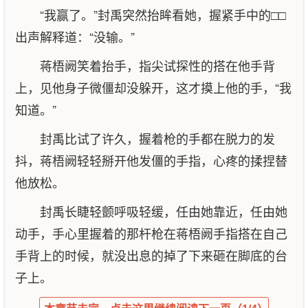
“我赢了。”封禹突然抬眸看她，握紧手中的□□
出声解释道：“没输。”
蒋梧阙笑着抬手，指尖试探性的搭在他手背
上，见他身子微僵却没躲开，这才摸上他的手，“我
知道。”
封禹比试了许久，握着枪的手都在脱力的发
抖，蒋梧阙轻轻掰开他发僵的手指，心疼的揉捏替
他放松。
封禹长睫轻颤呼吸轻缓，任由她靠近，任由她
动手，手心里握着的那杆枪在蒋梧阙手指搭在自己
手背上的时候，就没出息的掉了下来砸在脚底的台
子上。