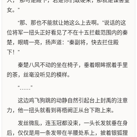
女。”
“那、那也不能就让她这么上去啊。”说话的这
位将军一扭头正好看见了不在十五拦截范围内的秦
楚，眼睛一亮，扬声道：“秦副将，快去拦住殿
下！”
秦楚八风不动的坐在椅子，垂着眼眸抿着手里
的茶，丝毫没听见的模样。
“……”
这边鸡飞狗跳的动静自然引起台上封禹的注意
力，他一扭头就看到蒋梧阙正从台下跑上来。
发丝微乱，连玉冠都没束，一头长发就垂在身
后，仅仅是用一条发带在半腰处系上，披着银狐狸