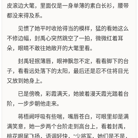
皮滚边大氅，里面仅是一身单薄的素白长衫，腰带
都没来得及系。
见惯了她平时收拾得当的模样，猛的看她这么
不修边幅，封禹心突然跳空了一拍，微微红着耳
朵，眼睛不敢往她敞开的大氅里看。
封禹轻抿薄唇，眼神飘忽不定，看看脚下的台
子，看看远处落下的太阳，最后还是忍不住将目光
又放到她身上。
已是傍晚，彩霞满天，她披着漫天霞光踏着台
阶，一步步朝他走来。
蒋梧阙呼吸有些喘，嘴唇苍白，可眼里却是满
满笑意，她一步两个台阶走到高台上，看着封禹，
桃花眼尾飞扬，语调轻快，“少将军，她们是不是，