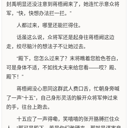
封禹明显还没注意到蒋梧阙来了，她连忙示意众将
军，“快，快想办法拦一拦。”
人都过来，哪里还能拦得住。
话虽这么说，众将军还是起身往蒋梧阙这边
走，绞尽脑汁的想法子不让她过去。
“殿下，您怎么过来了？末将瞧着您脸色苍白，
可是身体不适，不如找大夫来给您看——哎？殿、
殿下！”
蒋梧阙没心思同这群武人费口舌，忙朝身旁喊
了一声“十五”，自己身形灵活的躲开众将军伸过来
的手，往台上跑去。
十五应了一声得嘞，笑嘻嘻的张开胳膊拦住众
人，“那可是殿下，若是你们敢硬来，那就是谋害皇