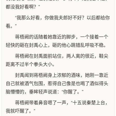
都没我好看啊？”
“我那么好看，你做我夫郎好不好？以后都给你
看。”
蒋梧阙的话随着她靠近的脚步，一个接着一个
轻快的砸在封禹心上，砸的他心跳错乱呼吸不稳。
蒋梧阙在封禹面前站住，两人离的很近，鞋尖
距离不过半个拳头大小。
封禹闻到蒋梧阙身上浓郁的酒味，她刚一靠近
自己就被酒气包围，惹得自己像是也喝了酒似得头
脑懵懵的，垂眸轻声说道：“你醒了。”
蒋梧阙带着鼻音嗯了一声，“十五说秦楚上台，
我就吓醒了。”