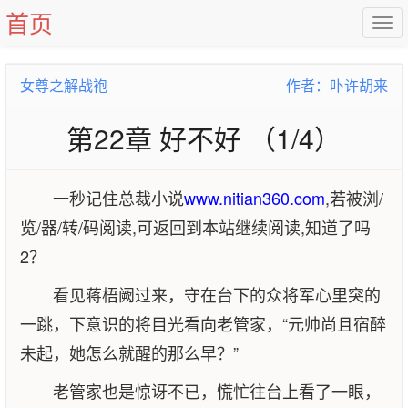
首页
女尊之解战袍
作者：卟许胡来
第22章 好不好 （1/4）
一秒记住总裁小说
www.nitian360.com
,若被浏/
览/器/转/码阅读,可返回到本站继续阅读,知道了吗
2？
看见蒋梧阙过来，守在台下的众将军心里突的
一跳，下意识的将目光看向老管家，“元帅尚且宿醉
未起，她怎么就醒的那么早？”
老管家也是惊讶不已，慌忙往台上看了一眼，