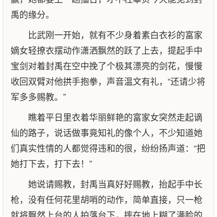
禹的缘分。
比武刚一开始，就有不少身着素白衣衫的富家
嫡女轻撩衣摆动作潇洒飘然的跃了上去，提起手中
宝剑对着封禹在空中挽了个极其漂亮的剑花，慢慢
收回双臂对他拱手抱拳，声音温文有礼，“还请少将
军多多赐教。”
瞧着平日里衣着华丽鲜艳的富家女突然走起谪
仙的路子，说话做事竟知礼的像个人，不少知道她
们真实性情的人都觉得违和的很，纷纷扬声道：“把
她打下去，打下去！”
她说请赐教，封禹当真好好赐教，抬起手中长
枪，没有任何花里胡哨的动作，简单直接，只一枪
就将飘然上台的人拍落台下，摔在地上糊了满脸的