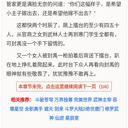
管家更是满脸无奈的问道：“你们这幅样子，是希望
小主子嫁出去，还是希望他嫁不出去？”
这都快两个时辰了，跳上擂台的至少有四五十
人，从官商之女到武林人士再到寒门学生全都有，
可封禹没一个手下留情的。
又一个女人被封禹一枪拍着后背送下擂台，趴
在地上挣扎着爬起来。此时台下众人再看向封禹的
眼神就有些敬畏了，犹犹豫豫不敢再上。
本章节未完，点击这里继续阅读下一页（1/4）
相关推荐：
斗破苍穹
万界独尊
完美世界
武神主宰
吞
噬星空
全职高手
遮天
剑来
斗罗大陆2绝世唐门
修罗武
神
仙逆
星辰变