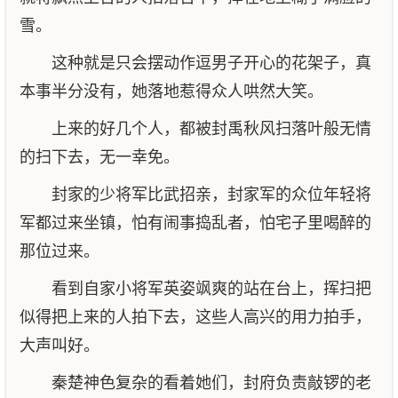
雪。
这种就是只会摆动作逗男子开心的花架子，真
本事半分没有，她落地惹得众人哄然大笑。
上来的好几个人，都被封禹秋风扫落叶般无情
的扫下去，无一幸免。
封家的少将军比武招亲，封家军的众位年轻将
军都过来坐镇，怕有闹事捣乱者，怕宅子里喝醉的
那位过来。
看到自家小将军英姿飒爽的站在台上，挥扫把
似得把上来的人拍下去，这些人高兴的用力拍手，
大声叫好。
秦楚神色复杂的看着她们，封府负责敲锣的老