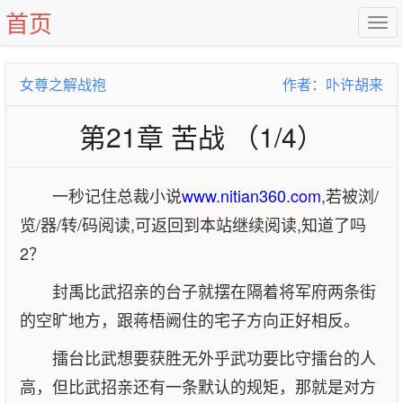
首页
女尊之解战袍
作者：卟许胡来
第21章 苦战 （1/4）
一秒记住总裁小说
www.nitian360.com
,若被浏/
览/器/转/码阅读,可返回到本站继续阅读,知道了吗
2？
封禹比武招亲的台子就摆在隔着将军府两条街
的空旷地方，跟蒋梧阙住的宅子方向正好相反。
擂台比武想要获胜无外乎武功要比守擂台的人
高，但比武招亲还有一条默认的规矩，那就是对方