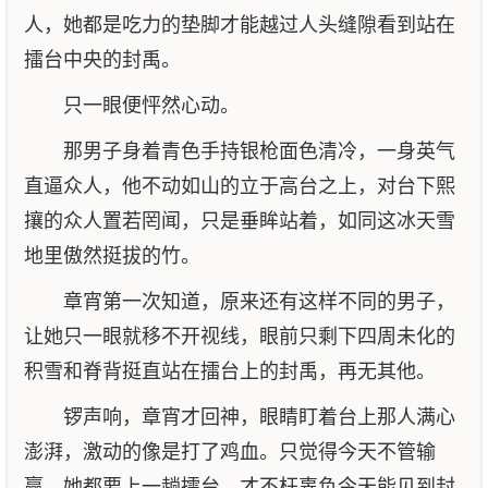
人，她都是吃力的垫脚才能越过人头缝隙看到站在
擂台中央的封禹。
只一眼便怦然心动。
那男子身着青色手持银枪面色清冷，一身英气
直逼众人，他不动如山的立于高台之上，对台下熙
攘的众人置若罔闻，只是垂眸站着，如同这冰天雪
地里傲然挺拔的竹。
章宵第一次知道，原来还有这样不同的男子，
让她只一眼就移不开视线，眼前只剩下四周未化的
积雪和脊背挺直站在擂台上的封禹，再无其他。
锣声响，章宵才回神，眼睛盯着台上那人满心
澎湃，激动的像是打了鸡血。只觉得今天不管输
赢，她都要上一趟擂台，才不枉辜负今天能见到封