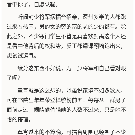
看中你了，自愿认输。
听闻封少将军摆擂台招亲，深州多半的人都跑
过来看热闹，男的女的穷的富的老的少的都有。除
此之外，不少寒门学生不管是真喜欢封禹这个人还
是看中他背后的权和势，反正都翘课翻墙跑出来，
想试试运气。
缘分这东西不好说，万一少将军和自己看对眼
了呢？
章宵就是这么想的，她虽说家境不如多数人，
可在书院里年年荣登样貌榜前五。每每从一群男子
面前走过，眼睛偷偷瞄她的人数不过来，只是她不
惜的搭理。
章宵过来的不算晚，可擂台周围已经围了不少