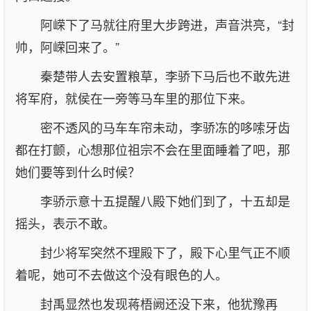
阿嵘下了马就往府里大步跨进，声音洪亮，“封
帅，阿嵘回来了。”
秦楚带人去安置粮草，李骄下马后也不敢先进
将军府，就侯在一旁等马车里的那位下来。
密不透风的马车车帘未动，李骄冻的哆嗦牙齿
都在打颤，心想那位祖宗不会在里面睡着了吧，那
她们要等到什么时候？
李骄示意十五提醒八殿下她们到了，十五却是
摇头，表示不敢。
封少将军突然不理殿下了，殿下心里气正不顺
着呢，她可不去做这个没有眼色的人。
封禹显然也发现蒋梧阙还没下来，他犹豫再