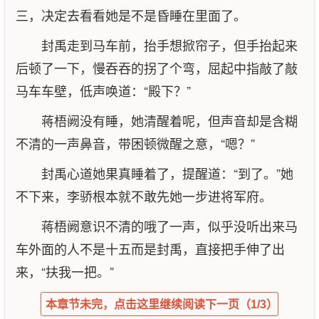
三，决定去看看她是不是昏睡在里面了。
封禹走到马车前，抬手想掀帘子，但手抬起来
后顿了一下，慢吞吞的拐了个弯，屈起中指敲了敲
马车车壁，低声唤道：“殿下？”
蒋梧阙没有睡，她清醒着呢，但声音却是含糊
不清的一声鼻音，带困顿微醒之意，“嗯？”
封禹心道她果真睡着了，提醒道：“到了。”她
不下来，李骄根本就不敢先她一步进将军府。
蒋梧阙意识不清的哦了一声，似乎没听出来马
车外面的人不是十五而是封禹，直接把手伸了出
来，“扶我一把。”
本章节未完，点击这里继续阅读下一页（1/3）