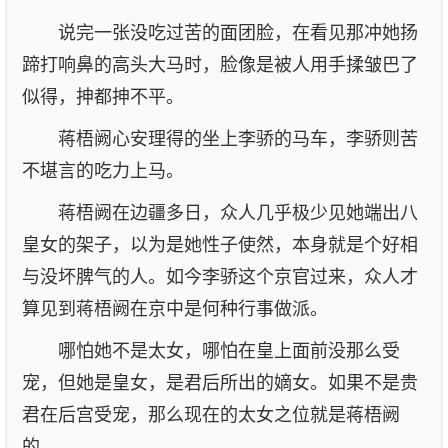
说完一张没吃过苦的面团脸，在看见那冲她扬
蹄打响鼻的高头大马时，脸像是被人用手揉皱巴了
似得，抻都抻不平。
蒋梧阙心安理得的坐上李骄的马车，李骄则苦
不堪言的吃力上马。
蒋梧阙在边疆多日，众人几乎极少见她端出八
皇女的架子，以为是她性子使然，本身就是个好相
与没坏脾气的人。如今李骄这个京官过来，众人才
算见到蒋梧阙在京中是何种行事做派。
哪怕她不是太女，哪怕在皇上面前没那么受
宠，但她是皇女，是君后所出的嫡女。如果不是贵
君在后宫受宠，那么现在的太女之位就是蒋梧阙
的。