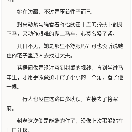
她在边疆，不过是压着性子而已。
封禹勒紧马绳看着蒋梧阙在十五的搀扶下翻身
下马，又动作艰难的爬上马车，心莫名紧了紧。
几日不见，她是哪里不舒服吗？可也没听说她
住的宅子里派人去找过大夫。
蒋梧阙像是没注意到封禹的视线，直到坐进马
车里，才用手微微撩开帘子小小的一个角，看了他
一眼。
一行人也没在这路口多耽误，直接去了将军
府。
封老这次倒是能端的住了，没像上次那般站在
门口迎接。