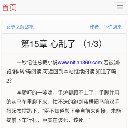
首页
女尊之解战袍
作者：卟许胡来
第15章 心乱了 （1/3）
一秒记住总裁小说
www.nitian360.com
,若被浏/
览/器/转/码阅读,可返回到本站继续阅读,知道了吗
2？
李骄吓的一哆嗦，手炉都顾不上了，手脚并用
的从马车里爬下来，忙不迭的跑到蒋梧阙马前双手
掀起衣摆跪下，“臣不知道殿下亲自前来迎接，未能
提前下车行礼，臣实在该死，该死。”