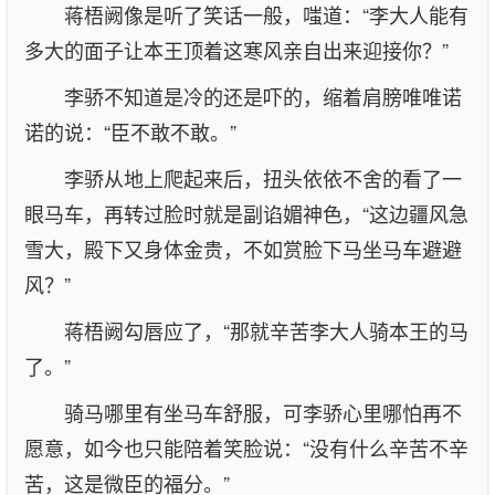
蒋梧阙像是听了笑话一般，嗤道：“李大人能有
多大的面子让本王顶着这寒风亲自出来迎接你？”
李骄不知道是冷的还是吓的，缩着肩膀唯唯诺
诺的说：“臣不敢不敢。”
李骄从地上爬起来后，扭头依依不舍的看了一
眼马车，再转过脸时就是副谄媚神色，“这边疆风急
雪大，殿下又身体金贵，不如赏脸下马坐马车避避
风？”
蒋梧阙勾唇应了，“那就辛苦李大人骑本王的马
了。”
骑马哪里有坐马车舒服，可李骄心里哪怕再不
愿意，如今也只能陪着笑脸说：“没有什么辛苦不辛
苦，这是微臣的福分。”