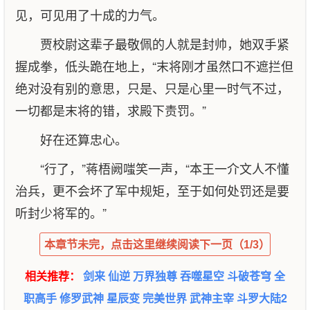
见，可见用了十成的力气。
贾校尉这辈子最敬佩的人就是封帅，她双手紧
握成拳，低头跪在地上，“末将刚才虽然口不遮拦但
绝对没有别的意思，只是、只是心里一时气不过，
一切都是末将的错，求殿下责罚。”
好在还算忠心。
“行了，”蒋梧阙嗤笑一声，“本王一介文人不懂
治兵，更不会坏了军中规矩，至于如何处罚还是要
听封少将军的。”
本章节未完，点击这里继续阅读下一页（1/3）
相关推荐：
剑来
仙逆
万界独尊
吞噬星空
斗破苍穹
全
职高手
修罗武神
星辰变
完美世界
武神主宰
斗罗大陆2