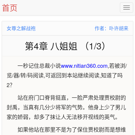
首页
女尊之解战袍
作者：卟许胡来
第4章 八姐姐 （1/3）
一秒记住总裁小说
www.nitian360.com
,若被浏/
览/器/转/码阅读,可返回到本站继续阅读,知道了吗
2？
站在府门口脊背挺直，一脸严肃处理贾校尉的
封禹，当真有几分少将军的气势。他身上少了男儿
家的娇弱，却多了抹让人无法移开视线的英气。
如果他站在那里不是为了保住贾校尉而是想维