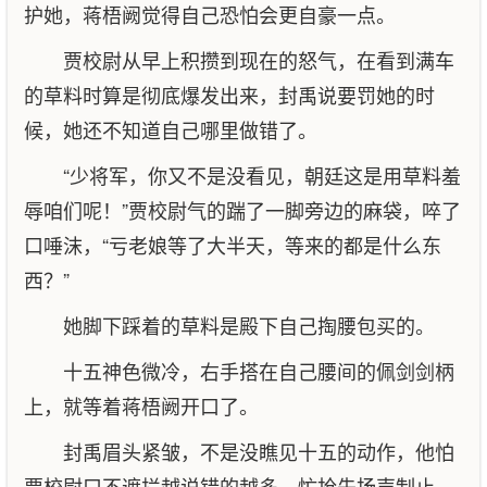
护她，蒋梧阙觉得自己恐怕会更自豪一点。
贾校尉从早上积攒到现在的怒气，在看到满车
的草料时算是彻底爆发出来，封禹说要罚她的时
候，她还不知道自己哪里做错了。
“少将军，你又不是没看见，朝廷这是用草料羞
辱咱们呢！”贾校尉气的踹了一脚旁边的麻袋，啐了
口唾沫，“亏老娘等了大半天，等来的都是什么东
西？”
她脚下踩着的草料是殿下自己掏腰包买的。
十五神色微冷，右手搭在自己腰间的佩剑剑柄
上，就等着蒋梧阙开口了。
封禹眉头紧皱，不是没瞧见十五的动作，他怕
贾校尉口不遮拦越说错的越多，忙抢先扬声制止，