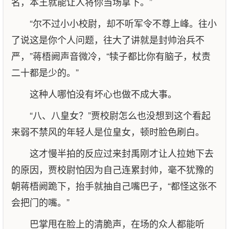
名，本王就能让人将你当场拿下。”
“尔不过小小校尉，却不听军令不尊上峰。往小
了说这是你个人问题，往大了讲就是封帅治兵不
严，”蒋梧阙声音微冷，“犊子都比你有脑子，杖责
二十都是少的。”
这种人哪怕没有坏心也做不成大事。
“八、八皇女？”贾校尉怎么也没想到这个看起
来弱不禁风的年轻人是位皇女，顿时脸色刷白。
这才慢半拍的反应过来封禹刚才让人拉她下去
的原因，贾校尉怕因为自己连累封帅，毫不犹豫的
朝蒋梧阙跪下，抬手就抽自己嘴巴子，“都怪这张不
会把门的嘴。”
巴掌甩在脸上的清脆声，在场的众人都能听