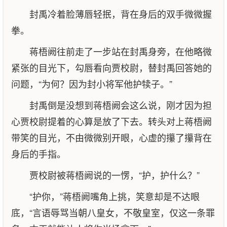
封禹冷着脸薄唇轻抿，背在身后的双手微微握
拳。
蒋梧阙往前走了一步站在封禹身旁，在他略微
紧张的目光下，勾唇看向贾校尉，替封禹回答她的
问题，“为何？因为封小将军他护犊子。”
封禹倒是没想到蒋梧阙会这么说，刚才因为担
心贾校尉提着的心算是放了下去。转头对上蒋梧阙
带笑的目光，不由微微别开眼，心虚的攥了攥背在
身后的手指。
贾校尉被蒋梧阙说的一愣，“护，护什么？”
“护你，”蒋梧阙嘴角上挑，笑意却是不达眼
底，“言语辱骂当朝八皇女，不敬皇室，仅这一条罪