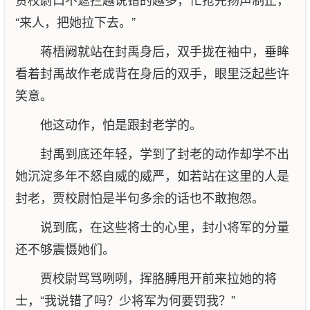
“来人，把她拉下去。”
蒋梧阙就站在封禹身后，双手拢在袖中，垂眸
看着封禹故作老成背在身后的双手，眼里泛起些许
笑意。
他这动作，怕是跟封老学的。
封禹到底还年轻，学到了封老的动作却学不出
她沉淀多年不怒自威的威严，如若站在这里的人是
封老，贾校尉怕是半句多余的话也不敢抱怨。
说到底，在这些将士的心里，封小将军的分量
还不够震慑她们。
贾校尉骂骂咧咧，挥胳膊甩开前来拉她的将
士，“我说错了吗？少将军为何要罚我？”