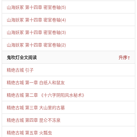
山海妖冢 第十四章 密室卷轴(5)
山海妖冢 第十四章 密室卷轴(4)
山海妖冢 第十四章 密室卷轴(3)
山海妖冢 第十四章 密室卷轴(2)
鬼吹灯全文阅读
升序↑
精绝古城 引子
精绝古城 第一章 白纸人和鼠友
精绝古城 第二章 《十六字阴阳风水秘术》
精绝古城 第三章 大山里的古墓
精绝古城 第四章 昆仑不冻泉
精绝古城 第五章 火瓢虫