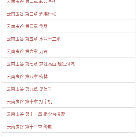
云南虫谷 第二章 彩云客栈
云南虫谷 第三章 蝴蝶行动
云南虫谷 第四章 倒悬
云南虫谷 第五章 水深十三米
云南虫谷 第六章 刀锋
云南虫谷 第七章 穿过高山 越过河流
云南虫谷 第八章 密林
云南虫谷 第九章 鬼信号
云南虫谷 第十章 打字机
云南虫谷 第十一章 指令为搜索
云南虫谷 第十二章 绛血