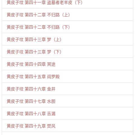
黄皮子坟 第四十一章 盗墓者老羊皮（下）
黄皮子坟 第四十二章 不归路（上）
黄皮子坟 第四十二章 不归路（下）
黄皮子坟 第四十三章 梦（上）
黄皮子坟 第四十三章 梦（下）
黄皮子坟 第四十四章 冥途
黄皮子坟 第四十五章 阎罗殿
黄皮子坟 第四十六章 金井
黄皮子坟 第四十七章 水胆
黄皮子坟 第四十八章 舌漏
黄皮子坟 第四十九章 焚风