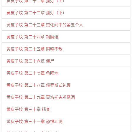
黄皮子坟 第二十二章 孤灯（上）
黄皮子坟 第二十二章 孤灯（下）
黄皮子坟 第二十三章 焚化间中的第五个人
黄皮子坟 第二十四章 锦鳞蚦
黄皮子坟 第二十五章 阴魂不散
黄皮子坟 第二十六章 僵尸
黄皮子坟 第二十七章 龟眠地
黄皮子坟 第二十八章 俄罗斯式包裹
黄皮子坟 第二十九章 莫洛托夫鸡尾酒
黄皮子坟 第三十章 精变
黄皮子坟 第三十一章 恐惧斗洞