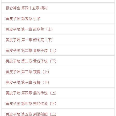
昆仑神宫 第四十五章 摘符
黄皮子坟 第零章 引子
黄皮子坟 第一章 赶冬荒（上）
黄皮子坟 第一章 赶冬荒（下）
黄皮子坟 第二章 黄皮子坟（上）
黄皮子坟 第二章 黄皮子坟（下）
黄皮子坟 第三章 夜擒（上）
黄皮子坟 第三章 夜擒（下）
黄皮子坟 第四章 熊的传说（上）
黄皮子坟 第四章 熊的传说（下）
黄皮子坟 第五章 剁掌剜胆（上）