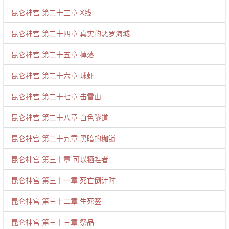
昆仑神宫 第二十三章 X线
昆仑神宫 第二十四章 真实的恶罗海城
昆仑神宫 第二十五章 掉落
昆仑神宫 第二十六章 球虾
昆仑神宫 第二十七章 击雷山
昆仑神宫 第二十八章 白色隧道
昆仑神宫 第二十九章 黑暗的枷锁
昆仑神宫 第三十章 可以牺牲者
昆仑神宫 第三十一章 死亡倒计时
昆仑神宫 第三十二章 生死签
昆仑神宫 第三十三章 祭品